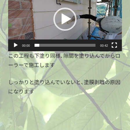
プ
レ
ー
ヤ
ー
00:00
00:42
この工程も下塗り同様、隙間を塗り込んでからロ
ーラーで施工します
しっかりと塗り込んでいないと、塗膜剥離の原因
になります