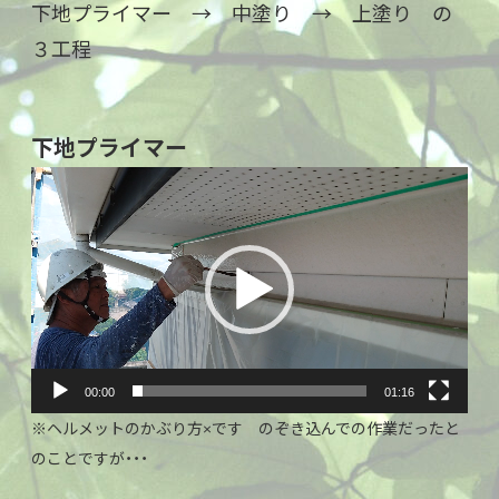
下地プライマー → 中塗り → 上塗り の
３工程
下地プライマー
動
画
プ
レ
ー
ヤ
ー
00:00
01:16
※ヘルメットのかぶり方×です のぞき込んでの作業だったと
のことですが・・・