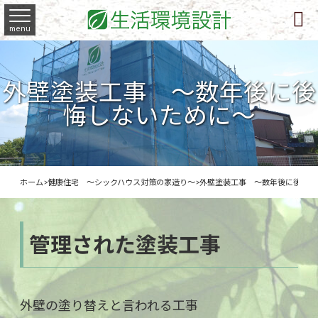

menu
外壁塗装工事 ～数年後に後
悔しないために～
ホーム
>
健康住宅 ～シックハウス対策の家造り～
>
外壁塗装工事 ～数年後に後悔し
管理された塗装工事
外壁の塗り替えと言われる工事