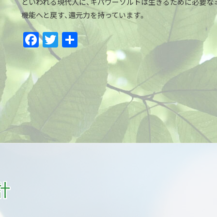
といわれる現代人に、キパワーソルトは生きるために必要な
機能へと戻す、還元力を持っています。
F
T
共
ac
w
有
e
itt
b
er
o
o
k