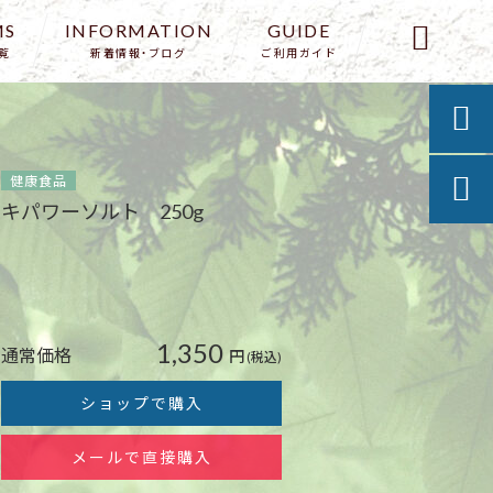
MS
INFORMATION
GUIDE

覧
新着情報・ブログ
ご利用ガイド

健康食品

キパワーソルト 250g
1,350
通常価格
円
(税込)
ショップで購入
メールで直接購入