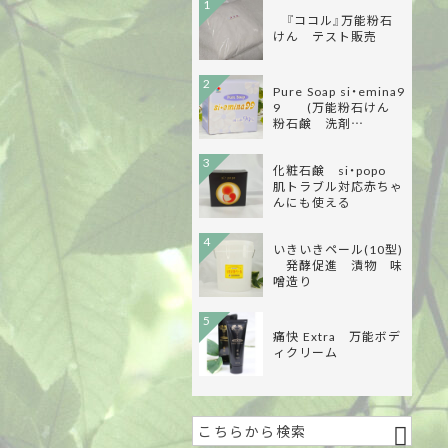
1
『ココル』万能粉石
けん テスト販売
2
Pure Soap si・emina9
9 (万能粉石けん
粉石鹸 洗剤…
3
化粧石鹸 si・popo
肌トラブル対応赤ちゃ
んにも使える
4
いきいきペール(10型)
発酵促進 漬物 味
噌造り
5
痛快 Extra 万能ボデ
ィクリーム