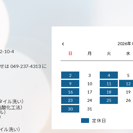
2026年
10-4
日
月
火
水
49-237-4313 に
2
3
4
5
9
10
11
12
16
17
18
19
23
24
25
26
事 タイル洗い）
 抗酸化工法）
30
31
ル）
）
定休日
 タイル洗い）