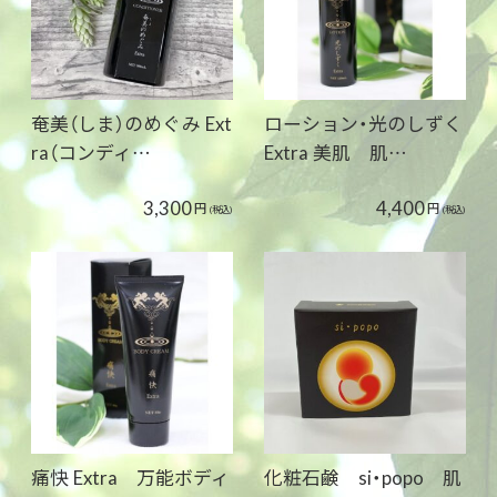
奄美（しま）のめぐみ Ext
ローション・光のしずく
ra（コンディ…
Extra 美肌 肌…
3,300
4,400
円
円
(税込)
(税込)
痛快 Extra 万能ボディ
化粧石鹸 si・popo 肌