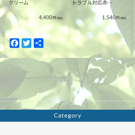
クリーム
トラブル対応赤…
4,400
1,540
円
円
(税込)
(税込)
F
T
共
ac
w
有
e
itt
b
er
o
o
k
Category