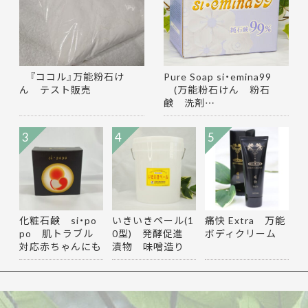
『ココル』万能粉石け
Pure Soap si・emina99
ん テスト販売
(万能粉石けん 粉石
鹸 洗剤…
3
4
5
化粧石鹸 si・po
いきいきペール(1
痛快 Extra 万能
po 肌トラブル
0型) 発酵促進
ボディクリーム
対応赤ちゃんにも
漬物 味噌造り
使える