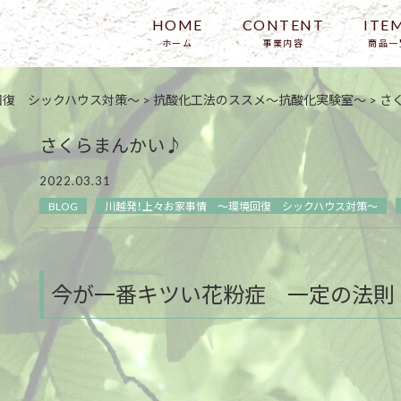
HOME
CONTENT
ITE
ホーム
事業内容
商品一
アバウト
回復 シックハウス対策～
>
抗酸化工法のススメ～抗酸化実験室～
>
さ
さくらまんかい♪
2022.03.31
BLOG
川越発！上々お家事情 ～環境回復 シックハウス対策～
今が一番キツい花粉症 一定の法則