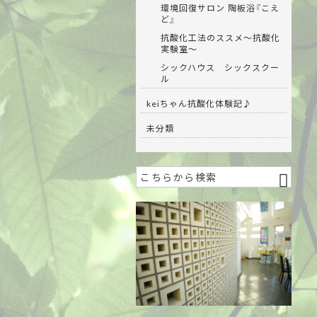
環境回復サロン 陶板浴『こえ
ど』
抗酸化工法のススメ～抗酸化
実験室～
シックハウス シックスクー
ル
keiちゃん抗酸化体験記♪
未分類