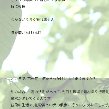
特に夜桜
なかなかうまく撮れません
腕を磨かなければ！
ところで、花粉症 何をきっかけにはじまりますか？
私の場合、一定の法則があって、先日も現場で建材臭や接着
鼻水がタレてくるんです
普段の生活で、花粉舞う中犬の散歩に行っても、外に干した