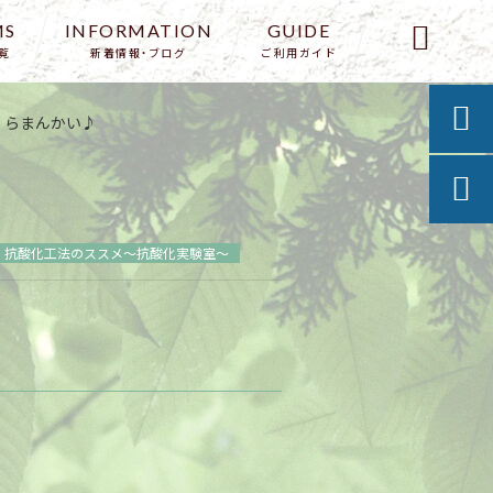
MS
INFORMATION
GUIDE

覧
新着情報・ブログ
ご利用ガイド

くらまんかい♪

抗酸化工法のススメ～抗酸化実験室～