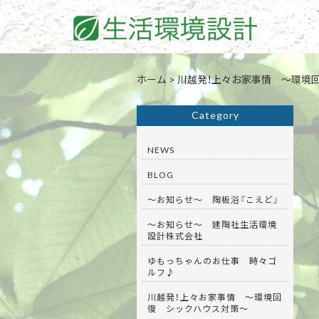
ホーム
>
川越発！上々お家事情 ～環境
Category
NEWS
BLOG
～お知らせ～ 陶板浴『こえど』
～お知らせ～ 建陶社生活環境
設計株式会社
ゆもっちゃんのお仕事 時々ゴ
ルフ♪
川越発！上々お家事情 ～環境回
復 シックハウス対策～