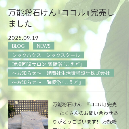
万能粉石けん『ココル』完売し
ました
2025.09.19
BLOG
NEWS
シックハウス シックスクール
環境回復サロン 陶板浴『こえど』
～お知らせ～ 建陶社生活環境設計株式会社
～お知らせ～ 陶板浴『こえど』
万能粉石けん 『ココル』完売！
たくさんのお問い合わせあ
りがとうございます！ 万能粉