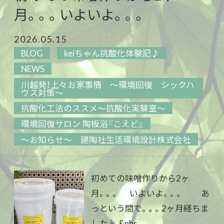
月。。。いよいよ。。。
2026.05.15
BLOG
keiちゃん抗酸化体験記♪
NEWS
川越発！上々お家事情 ～環境回復 シックハ
ウス対策～
抗酸化工法のススメ～抗酸化実験室～
環境回復サロン 陶板浴『こえど』
～お知らせ～ 建陶社生活環境設計株式会社
初めての味噌作りから2ヶ
月。。。 いよいよ。。。 あ
っという間で。。。2ヶ月経ちま
した☝️ &nbs...