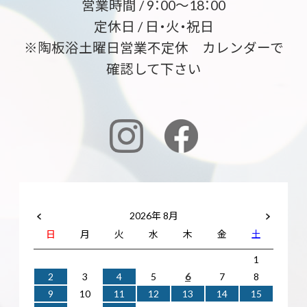
営業時間 / 9：00～18：00
定休日 / 日・火・祝日
※陶板浴土曜日営業不定休 カレンダーで
確認して下さい
2026年 8月
日
月
火
水
木
金
土
1
2
3
4
5
6
7
8
9
10
11
12
13
14
15