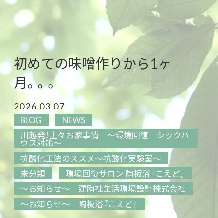
初めての味噌作りから1ヶ
月。。。
2026.03.07
BLOG
NEWS
川越発！上々お家事情 ～環境回復 シックハ
ウス対策～
抗酸化工法のススメ～抗酸化実験室～
未分類
環境回復サロン 陶板浴『こえど』
～お知らせ～ 建陶社生活環境設計株式会社
～お知らせ～ 陶板浴『こえど』