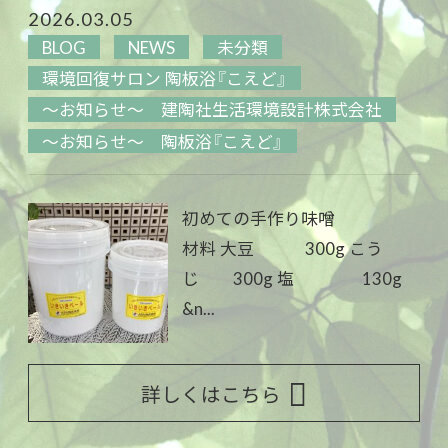
2026.03.05
BLOG
NEWS
未分類
環境回復サロン 陶板浴『こえど』
～お知らせ～ 建陶社生活環境設計株式会社
～お知らせ～ 陶板浴『こえど』
初めての手作り味噌
材料 大豆 300g こう
じ 300g 塩 130g
&n...
詳しくはこちら