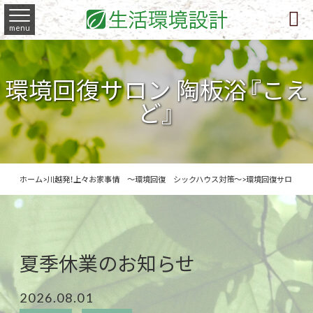

menu
環境回復サロン 陶板浴『こえ
ど』
ホーム
>
川越発！上々お家事情 ～環境回復 シックハウス対策～
>
環境回復サロン 陶
夏季休業のお知らせ
2026.08.01