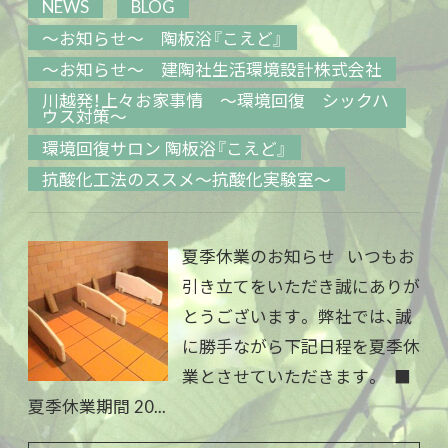
NEWS
BLOG
～お知らせ～ 陶板浴『こえど』
～お知らせ～ 建陶社生活環境設計株式会社
川越発！上々お家事情 ～環境回復 シックハ
ウス対策～
環境回復サロン 陶板浴『こえど』
抗酸化工法のススメ～抗酸化実験室～
夏季休業のお知らせ いつもお
引き立てをいただき誠にありが
とうございます。 弊社では、誠
に勝手ながら下記日程を夏季休
業とさせていただきます。 ■
夏季休業期間 20...