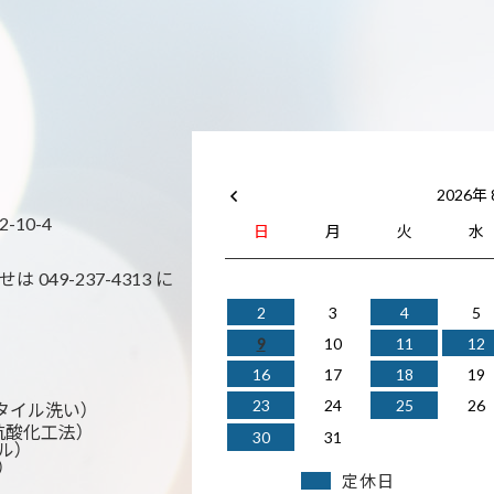
2026年
10-4
日
月
火
水
49-237-4313 に
2
3
4
5
9
10
11
12
16
17
18
19
23
24
25
26
事 タイル洗い）
 抗酸化工法）
30
31
ル）
）
定休日