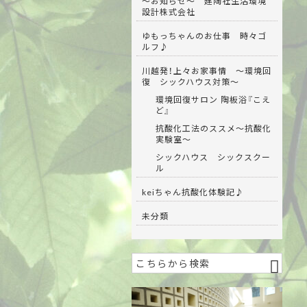
～お知らせ～ 建陶社生活環境
設計株式会社
ゆもっちゃんのお仕事 時々ゴ
ルフ♪
川越発！上々お家事情 ～環境回
復 シックハウス対策～
環境回復サロン 陶板浴『こえ
ど』
抗酸化工法のススメ～抗酸化
実験室～
シックハウス シックスクー
ル
keiちゃん抗酸化体験記♪
未分類