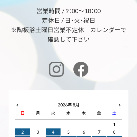
営業時間 / 9：00～18：00
定休日 / 日・火・祝日
※陶板浴土曜日営業不定休 カレンダーで
確認して下さい
2026年 8月
日
月
火
水
木
金
土
1
2
3
4
5
6
7
8