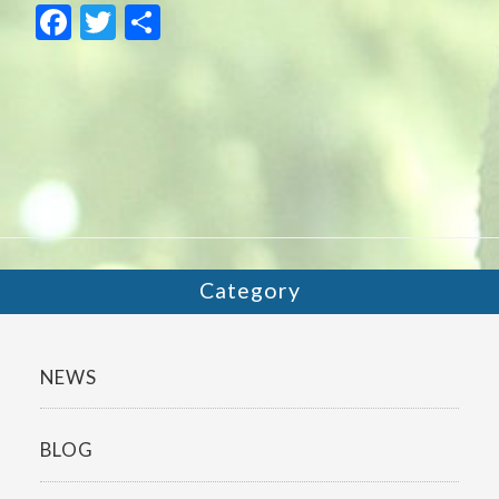
F
T
共
ac
w
有
e
itt
b
er
o
o
k
Category
NEWS
BLOG